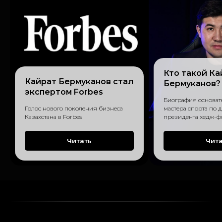
Кто такой Ка
Кайрат Бермуканов стал
Бермуканов?
экспертом Forbes
Биография основате
Голос нового поколения бизнеса
мастера спорта по 
Казахстана в Forbes
президента хедж-ф
Читать
Чит